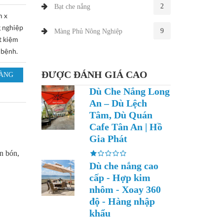
2
Bạt che nắng
m x
 nghiệp
9
Màng Phủ Nông Nghiệp
ết kiệm
 bệnh.
ĐƯỢC ĐÁNH GIÁ CAO
Dù Che Nắng Long
An – Dù Lệch
Tâm, Dù Quán
Cafe Tân An | Hồ
Gia Phát
n bón,
Dù che nắng cao
cấp - Hợp kim
nhôm - Xoay 360
độ - Hàng nhập
khẩu