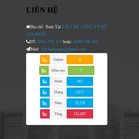
LIÊN HỆ
Địa chỉ: Xem Tại
LIÊN HỆ CÔNG TY HỒ
GIA PHÁT
ĐT:
0961.378.379
hoặc:
0888.199.166
Mail:
batchenangre@gmail.com
Online
2
Hôm nay
72
Week
665
Tháng
3,073
Năm
33,218
Tổng
151,607