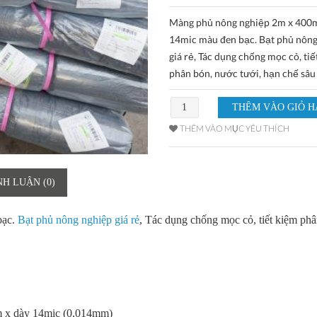
Màng phủ nông nghiệp 2m x 400
14mic màu đen bạc. Bạt phủ nông
giá rẻ, Tác dụng chống mọc cỏ, ti
phân bón, nước tưới, hạn chế sâu
THÊM VÀO MỤC YÊU THÍCH
NH LUẬN (0)
bạc.
Bạt phủ nông nghiệp giá rẻ
, Tác dụng chống mọc cỏ, tiết kiệm phâ
 x dày 14mic (0,014mm)