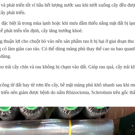
 và phát triển tốt vì hầu hết lượng nước sau khi tưới xuống cây đều đ
ây phát triển.
ặc biệt là trong mùa lạnh hoặc khi mưa dầm thiếu nắng mặt đất bị lạn
rễ phát triển tổn định, cây tăng trưởng khoẻ.
thuận lợi cho chuột bò vào nên sản phẩm rau ít bị hại ở giai đoạn thu
ng có làm giàn cao ráo. Có thể dùng màng phủ thay thế cao su bao quan
 dùng.
trái cây chín và rau không bị chạm vào đất. Giúp rau quả, cây trái k
công từ đất hay từ rơm lên cây, bề mặt màng phủ khô nhanh sau khi mư
 triển nên giảm được bệnh do nấm Rhizoctonia, Sclerotium trên gốc th