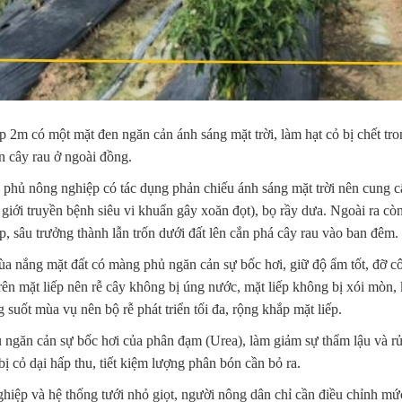
ệp 2m
có một mặt đen ngăn cản ánh sáng mặt trời, làm hạt cỏ bị chết tr
an cây rau ở ngoài đồng.
phủ nông nghiệp có tác dụng phản chiếu ánh sáng mặt trời nên cung 
giới truyền bệnh siêu vi khuẩn gây xoăn đọt), bọ rầy dưa. Ngoài ra cò
p, sâu trưởng thành lẫn trốn dưới đất lên cắn phá cây rau vào ban đêm.
ùa nắng mặt đất có màng phủ ngăn cản sự bốc hơi, giữ độ ẩm tốt, đỡ c
ên mặt liếp nên rễ cây không bị úng nước, mặt liếp không bị xói mòn,
g suốt mùa vụ nên bộ rễ phát triển tối đa, rộng khắp mặt liếp.
găn cản sự bốc hơi của phân đạm (Urea), làm giảm sự thẩm lậu và rử
 cỏ dại hấp thu, tiết kiệm lượng phân bón cần bỏ ra.
iệp và hệ thống tưới nhỏ giọt, người nông dân chỉ cần điều chỉnh mứ