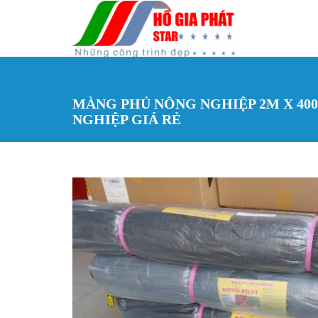
Nhảy đến nội dung
MÀNG PHỦ NÔNG NGHIỆP 2M X 400
NGHIỆP GIÁ RẺ