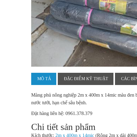
MÔ TẢ
ĐẶC ĐIỂM KỸ THUẬT
CÁC BÌ
Màng phủ nông nghiệp 2m
x 400m x 14mic màu đen 
nước tưới, hạn chế sâu bệnh.
Đặt hàng liên hệ: 0961.378.379
Chi tiết sản phẩm
Kích thước:
2m x 400m x 14mic
(Rộng 2m x dài 400m