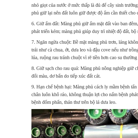
nhỏ giọt của nước ở mức thấp là đủ để cây sinh trưởng
phủ giữ lại nên đất luôn giữ được độ ẩm cần thiết cho c
6.
Giữ ấm đẩt:
Màng phủ giữ ấm mặt đất vào ban đêm, đ
phát triển kém; màng phủ giúp duy trì nhiệt độ đất, bộ 
7.
Ngăn ngừa chuột:
Bề mặt màng phủ trơn, láng không 
trái như cà chua, ớt, dưa leo và đậu cove nếu như trồ
lúa, ruộng rau tránh chuột vì rẽ tiền hơn cao su thường
8.
Giữ sạch cho rau quả:
Màng phủ nông nghiệp giữ cho 
đổi màu, dơ bẩn do tiếp xúc đất cát.
9.
Hạn chế bệnh hại
: Màng phủ cách ly mầm bệnh tấn 
chân luôn khô ráo, không thuận lợi cho nấm bệnh phát
bệnh đốm phấn, thán thư trên bộ lá dưa leo.