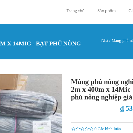
Trang chủ
Sản phẩm
Gi
Nhà
/
Màng phủ nôn
M X 14MIC - BẠT PHỦ NÔNG
Bạn đan
Màng phủ nông ngh
2m x 400m x 14Mic 
phủ nông nghiệp giá
₫ 5
0 Các bình luận