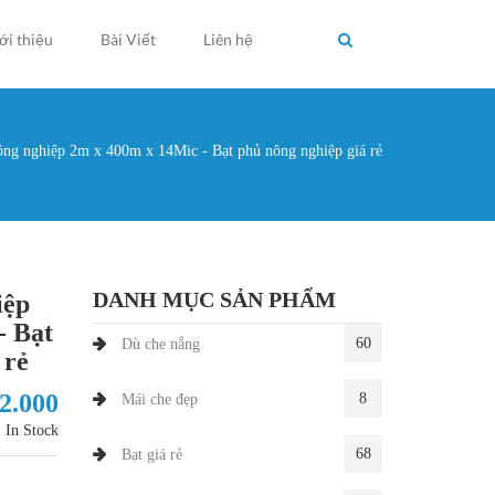
ới thiệu
Bài Viết
Liên hệ
g nghiệp 2m x 400m x 14Mic - Bạt phủ nông nghiệp giá rẻ
g ở đây
DANH MỤC SẢN PHẨM
iệp
- Bạt
60
Dù che nắng
 rẻ
32.000
8
Mái che đẹp
In Stock
68
Bạt giá rẻ