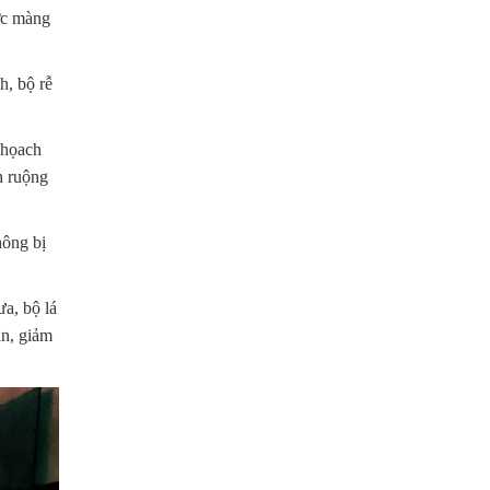
ược màng
h, bộ rễ
 họach
h ruộng
hông bị
a, bộ lá
ân, giảm