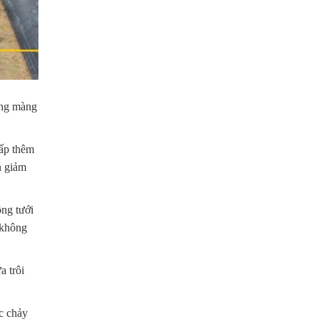
ong màng
cấp thêm
n giảm
ông tưới
 không
a trôi
c chảy