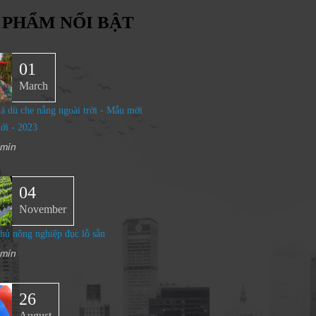
 PHẨM NỔI BẬT
01
March
á dù che nắng ngoài trời - Mẫu mới
ới - 2023
min
04
November
ủ nông nghiệp đục lỗ sẵn
min
26
August