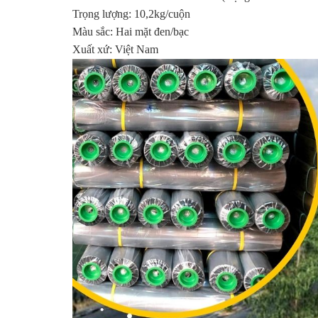
Trọng lượng: 10,2kg/cuộn
Màu sắc: Hai mặt đen/bạc
Xuất xứ: Việt Nam