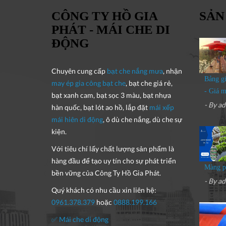
CÔNG TY HỒ GIA
SẢN
PHÁT - MÁI CHE DI
ĐỘNG
Chuyên cung cấp
bạt che nắng mưa
, nhận
Bảng gi
may ép gia công bạt che
, bạt che giá rẻ,
- Giá m
bạt xanh cam, bạt sọc 3 màu, bạt nhựa
- By
ad
hàn quốc, bạt lót ao hồ, lắp đặt
mái xếp
mái hiên di động
, ô dù che nắng, dù che sự
kiện.
Với tiêu chí lấy
chất lượng sản phẩm
là
hàng đầu để tạo uy tín cho sự phát triển
Màng ph
bền vững của
Công Ty Hồ Gia Phát
.
- By
ad
Quý khách có nhu cầu xin liên hệ:
0961.378.379
hoặc
0888.199.166
✅ Mái che di động