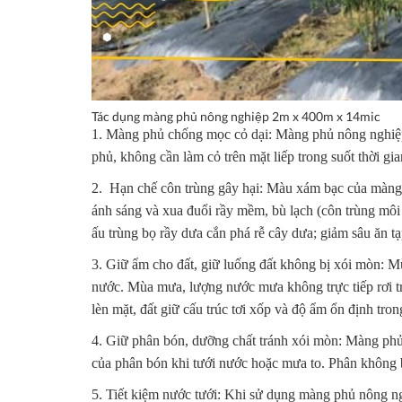
Tác dụng màng phủ nông nghiệp 2m x 400m x 14mic
1.
Màng phủ chống mọc cỏ dại:
Màng phủ nông nghi
phủ, không cần làm cỏ trên mặt liếp trong suốt thời gi
2.
Hạn chế côn trùng gây hại
: Màu xám bạc của màng 
ánh sáng và xua đuổi rầy mềm, bù lạch (côn trùng môi 
ấu trùng bọ rầy dưa cắn phá rễ cây dưa; giảm sâu ăn tạ
3.
Giữ ẩm cho đất, giữ luống đất không bị xói mòn
: M
nước. Mùa mưa, lượng nước mưa không trực tiếp rơi tr
lèn mặt, đất giữ cấu trúc tơi xốp và độ ẩm ổn định tron
4.
Giữ phân bón, dưỡng chất tránh xói mòn:
Màng phủ n
của phân bón khi tưới nước hoặc mưa to. Phân không bị
5.
Tiết kiệm nước tưới:
Khi sử dụng màng phủ nông ngh