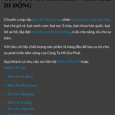
DI ĐỘNG
Chuyên cung cấp
bạt che nắng mưa
, nhận
may ép gia công bạt che
,
bạt che giá rẻ, bạt xanh cam, bạt sọc 3 màu, bạt nhựa hàn quốc, bạt
lót ao hồ, lắp đặt
mái xếp mái hiên di động
, ô dù che nắng, dù che sự
kiện.
Với tiêu chí lấy
chất lượng sản phẩm
là hàng đầu để tạo uy tín cho
sự phát triển bền vững của
Công Ty Hồ Gia Phát
.
Quý khách có nhu cầu xin liên hệ:
0961.378.379
hoặc
0888.199.166
✅ Mái che di động
✅ Bạt che nắng mưa
✅ Dù che nắng đẹp
✅ Mái che di động
✅ Bạt che nắng mưa
✅ Dù che nắng đẹp