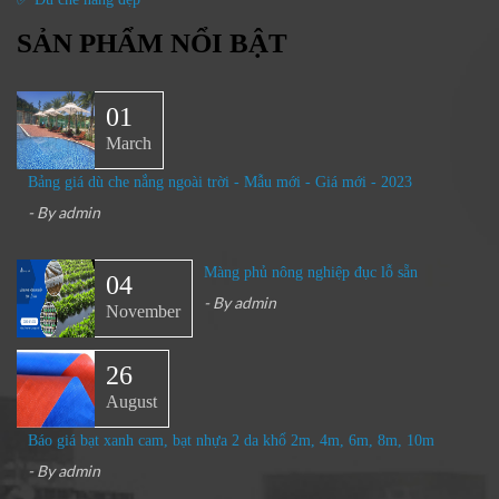
SẢN PHẨM NỔI BẬT
01
March
Bảng giá dù che nắng ngoài trời - Mẫu mới - Giá mới - 2023
- By
admin
Màng phủ nông nghiệp đục lỗ sẵn
04
- By
admin
November
26
August
Báo giá bạt xanh cam, bạt nhựa 2 da khổ 2m, 4m, 6m, 8m, 10m
- By
admin