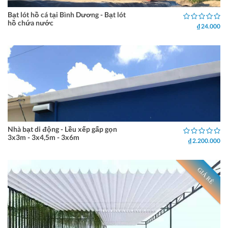
Bạt lót hồ cá tại Bình Dương - Bạt lót
hồ chứa nước
₫ 24.000
Nhà bạt di động - Lều xếp gấp gọn
3x3m - 3x4,5m - 3x6m
₫ 2.200.000
GIÁ RẺ