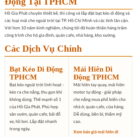
Động Tại TPHCM
Hồ Gia Phát chuyên thiết kế, thi công và lắp đặt bạt kéo di động và
các loại mái che ngoài trời tại TP. Hồ Chí Minh và các tỉnh lân cận.
Với hơn 10 năm kinh nghiệm, chúng tôi đã hoàn thiện hàng trăm
công trình cho hộ gia đình, quán cafe, nhà hàng, kho xưởng.
Các Dịch Vụ Chính
Bạt Kéo Di Động
Mái Hiên Di
TPHCM
Động TPHCM
Bạt kéo ngoài trời linh hoạt -
Mái hiên tay quay, mái hiên
kéo ra che nắng, thu gọn khi
motor tự động - giải pháp
không dùng. Thế mạnh số 1
che nắng mưa phổ biến cho
của Hồ Gia Phát. Phù hợp
nhà ở, quán cafe, cửa hàng.
sân vườn, quán cafe, bãi đỗ
Dễ dùng, bền bỉ, thẩm mỹ
xe, hồ bơi. Lắp đặt nhanh
cao.
trong ngày.
Xem báo giá mái hiên di