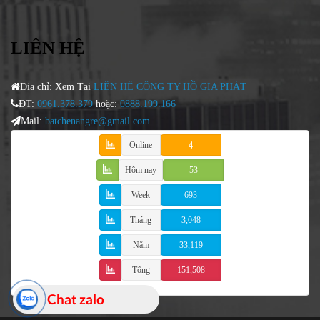
LIÊN HỆ
Địa chỉ: Xem Tại
LIÊN HỆ CÔNG TY HỒ GIA PHÁT
ĐT:
0961.378.379
hoặc:
0888.199.166
Mail:
batchenangre@gmail.com
Online
4
Hôm nay
53
Week
693
Tháng
3,048
Năm
33,119
Tổng
151,508
Chat zalo