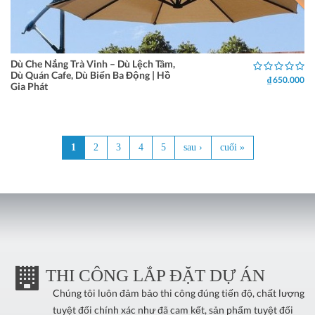
Dù Che Nắng Trà Vinh – Dù Lệch Tâm,
Dù Quán Cafe, Dù Biển Ba Động | Hồ
₫ 650.000
Gia Phát
1
2
3
4
5
sau ›
cuối »
Trang
THI CÔNG LẮP ĐẶT DỰ ÁN
Chúng tôi luôn đảm bảo thi công đúng tiến độ, chất lượng
tuyệt đối chính xác như đã cam kết, sản phẩm tuyệt đối