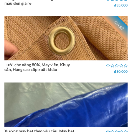
màu đen giá rẻ
₫ 35.000
GIÁ RẺ
Lưới che nắng 80%, May viền, Khuy
sẵn, Hàng cao cấp xuất khẩu
₫ 30.000
Xưởng may bạt theo yêu cầu, May bạt