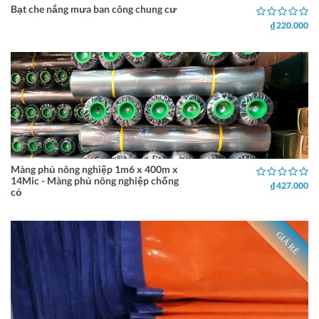
Bạt che nắng mưa ban công chung cư
₫ 220.000
Màng phủ nông nghiệp 1m6 x 400m x
14Mic - Màng phủ nông nghiệp chống
₫ 427.000
cỏ
GIÁ RẺ