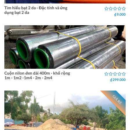
Tìm hiểu bạt 2 da - Đặc tính và ứng
dụng bạt 2 da
₫ 9.000
Cuộn nilon đen dài 400m - khổ rộng
1m - 1m2 -1m4 - 2m - 2m4
₫ 299.000
GIÁ RẺ