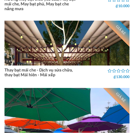
mái che, May bạt phủ, May bạt che
₫ 10.000
nắng mưa
GIÁ RẺ
Thay bạt mái che - Dịch vụ sửa chữa,
thay bạt Mái hiên - Mái xếp
₫ 130.000
GIÁ RẺ