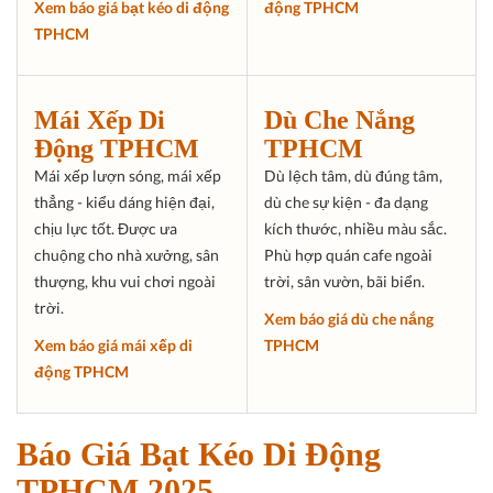
Xem báo giá bạt kéo di động
động TPHCM
TPHCM
Mái Xếp Di
Dù Che Nắng
Động TPHCM
TPHCM
Mái xếp lượn sóng, mái xếp
Dù lệch tâm, dù đúng tâm,
thẳng - kiểu dáng hiện đại,
dù che sự kiện - đa dạng
chịu lực tốt. Được ưa
kích thước, nhiều màu sắc.
chuộng cho nhà xưởng, sân
Phù hợp quán cafe ngoài
thượng, khu vui chơi ngoài
trời, sân vườn, bãi biển.
trời.
Xem báo giá dù che nắng
Xem báo giá mái xếp di
TPHCM
động TPHCM
Báo Giá Bạt Kéo Di Động
TPHCM 2025