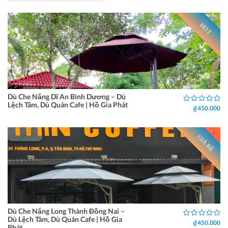
HOT
Dù Che Nắng Dĩ An Bình Dương – Dù
Lệch Tâm, Dù Quán Cafe | Hồ Gia Phát
₫ 450.000
GIÁ RẺ
Dù Che Nắng Long Thành Đồng Nai –
Dù Lệch Tâm, Dù Quán Cafe | Hồ Gia
₫ 450.000
Phát