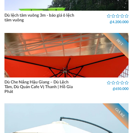
Dù lệch tâm vuông 3m - báo giá ô lệch
tâm vuông
₫ 4.200.000
HOT
Dù Che Nắng Hậu Giang – Dù Lệch
Tâm, Dù Quán Cafe Vị Thanh | Hồ Gia
₫ 650.000
Phát
GIÁ RẺ