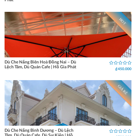
HOT
Dù Che Nắng Biên Hoà Đồng Nai – Dù
Lệch Tâm, Dù Quán Cafe | Hồ Gia Phát
₫ 450.000
GIÁ RẺ
Dù Che Nắng Bình Dương – Dù Lệch
Tâm, Dù Quán Cafe, Dù Sự Kiện | Hồ