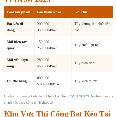
Loại sản phẩm
Giá tham khảo
Ghi chú
Bạt kéo di
200.000 -
Tùy khung sắt, chất liệu
động
350.000đ/m2
bạt
Mái hiên tay
150.000 -
Tùy chất liệu bạt
quay
250.000đ/m2
Mái xếp lượn
280.000 -
Tùy diện tích
sóng
450.000đ/m2
800.000 -
Dù che nắng
Tùy kích thước
5.500.000đ/cái
Giá trên chỉ mang tính tham khảo. Liên hệ
0961.378.379
để nhận báo giá
chính xác theo công trình thực tế.
Khu Vực Thi Công Bạt Kéo Tại