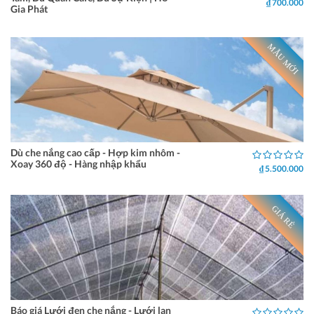
₫ 700.000
Gia Phát
MẪU MỚI
Dù che nắng cao cấp - Hợp kim nhôm -
Xoay 360 độ - Hàng nhập khẩu
₫ 5.500.000
GIÁ RẺ
Báo giá Lưới đen che nắng - Lưới lan