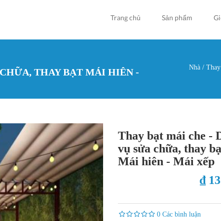
Trang chủ
Sản phẩm
Gi
Nhà
/
Thay 
 CHỮA, THAY BẠT MÁI HIÊN -
Bạn đan
Thay bạt mái che - 
vụ sửa chữa, thay bạ
Mái hiên - Mái xếp
₫ 1
0 Các bình luận