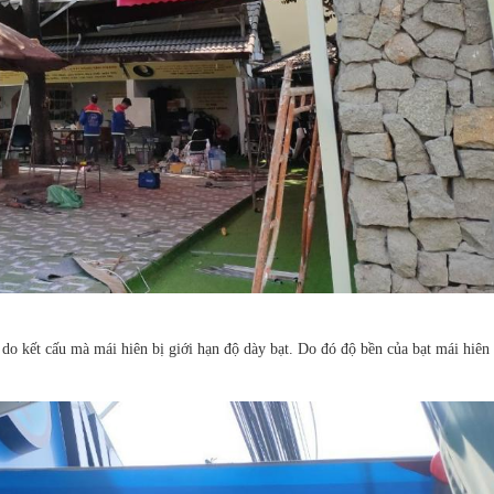
n do kết cấu mà mái hiên bị giới hạn độ dày bạt. Do đó độ bền của bạt mái hiên