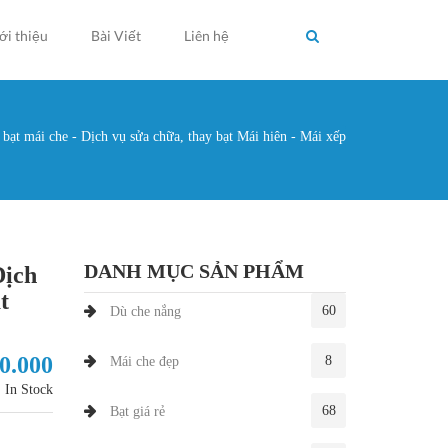
ới thiệu
Bài Viết
Liên hệ
bạt mái che - Dịch vụ sửa chữa, thay bạt Mái hiên - Mái xếp
g ở đây
DANH MỤC SẢN PHẨM
Dịch
t
60
Dù che nắng
30.000
8
Mái che đẹp
In Stock
68
Bạt giá rẻ