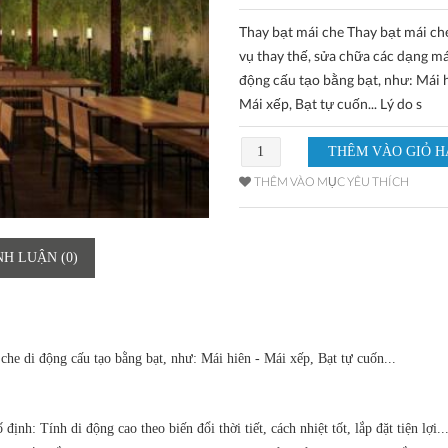
Thay bạt mái che Thay bạt mái che
vụ thay thế, sửa chữa các dạng má
động cấu tạo bằng bạt, như: Mái h
Mái xếp, Bạt tự cuốn... Lý do s
THÊM VÀO MỤC YÊU THÍCH
NH LUẬN (0)
che di động cấu tạo bằng bạt, như: Mái hiên - Mái xếp, Bạt tự cuốn...
ịnh: Tính di động cao theo biến đổi thời tiết, cách nhiệt tốt, lắp đặt tiện lợi.