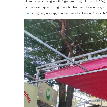
nhiên, bộ phận bằng sau thời gian sử dụng, chịu ảnh hưởng 
làm xấu cảnh quan. Cũng nhiều lúc
bạc mái che
còn mới, như
Phát
cung cấp, may ép, thay bạt mái che. Làm mới, sửa chữa,