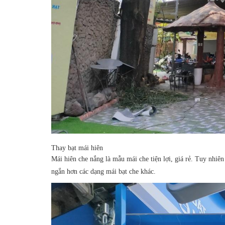
Thay bạt mái hiên
Mái hiên che nắng
là mẫu mái che tiện lợi, giá rẻ. Tuy nhiê
ngắn hơn các dạng mái bạt che khác.