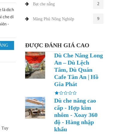
2
Bạt che nắng
 là dịch
i che di
9
Màng Phủ Nông Nghiệp
iên -
ĐƯỢC ĐÁNH GIÁ CAO
Dù Che Nắng Long
An – Dù Lệch
Tâm, Dù Quán
Cafe Tân An | Hồ
Gia Phát
Dù che nắng cao
cấp - Hợp kim
nhôm - Xoay 360
độ - Hàng nhập
khẩu
.. Tuy