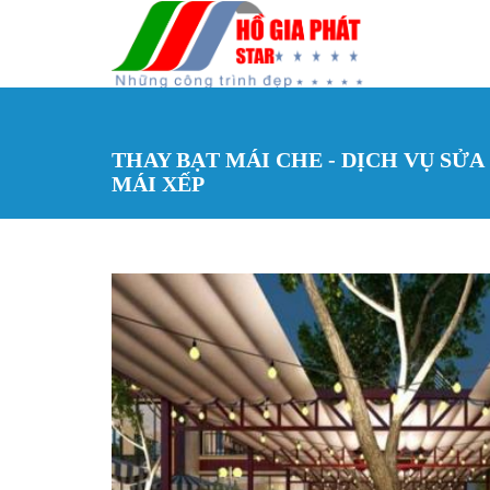
Nhảy đến nội dung
THAY BẠT MÁI CHE - DỊCH VỤ SỬA
MÁI XẾP