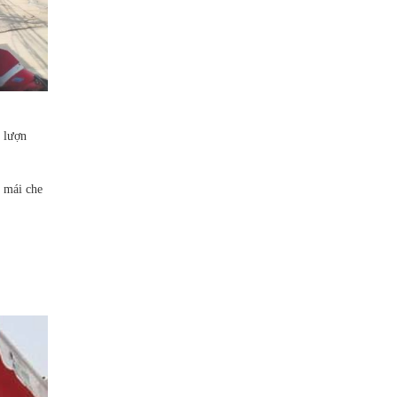
 lượn
u mái che