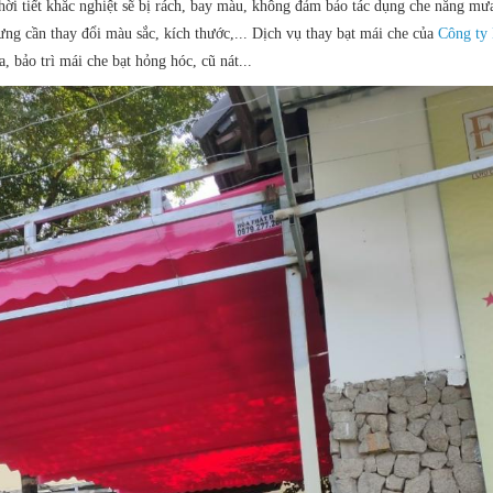
thời tiết khắc nghiệt sẽ bị rách, bay màu, không đảm bảo tác dụng che nắng mư
ng cần thay đổi màu sắc, kích thước,... Dịch vụ thay bạt mái che của
Công ty
 bảo trì mái che bạt hỏng hóc, cũ nát...