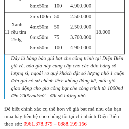
8mx50m
100
4.900.000
2mx100m
50
2.500.000
Xanh
4mx50m
50
2.500.000
11
rêu tím
18.000
6mx50m
75
3.700.000
250g
8mx50m
100
4.900.000
Đây là
bảng báo giá bạt che công trình tại Điện Biên
giá rẻ, báo giá này cung cấp cho các đơn hàng số
lượng sỉ, ngoài ra quý khách đặt số lượng nhỏ 1 cuộn
đơn giá có sự chênh lệch không đáng kể, mức giá
giao động cho gia công bạt che công trình từ 1000nd
đến 2000vnd/m2 . đối số lượng nhỏ.
Để biết chính xác cụ thể hơn về giá bạt mà nhu cầu bạn
mua hãy liên hệ cho chúng tôi tại chi nhánh Điện Biên
theo sdt:
0961.378.379
–
0888.199.166