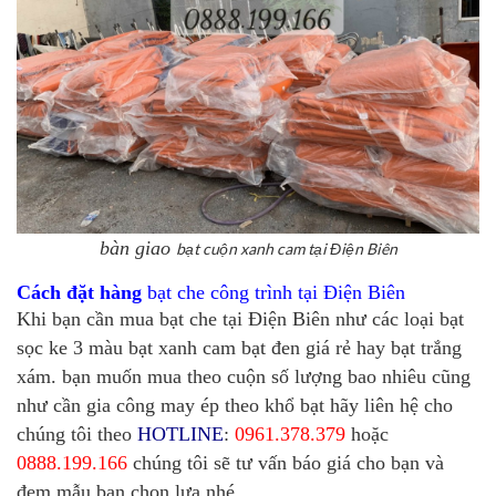
bàn giao
bạt cuộn xanh cam tại Điện Biên
Cách đặt hàng
bạt che công trình tại Điện Biên
Khi bạn cần mua bạt che tại Điện Biên như các loại bạt
sọc ke 3 màu bạt xanh cam bạt đen giá rẻ hay bạt trắng
xám. bạn muốn mua theo cuộn số lượng bao nhiêu cũng
như cần gia công may ép theo khổ bạt hãy liên hệ cho
chúng tôi theo
HOTLINE
:
0961.378.379
hoặc
0888.199.166
chúng tôi sẽ tư vấn báo giá cho bạn và
đem mẫu bạn chọn lựa nhé.