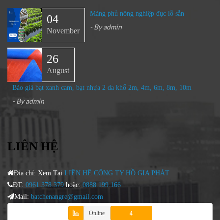
Màng phủ nông nghiệp đục lỗ sẵn
04
- By
admin
November
26
August
Báo giá bạt xanh cam, bạt nhựa 2 da khổ 2m, 4m, 6m, 8m, 10m
- By
admin
LIÊN HỆ
Địa chỉ: Xem Tại
LIÊN HỆ CÔNG TY HỒ GIA PHÁT
ĐT:
0961.378.379
hoặc:
0888.199.166
Mail:
batchenangre@gmail.com
Online
4