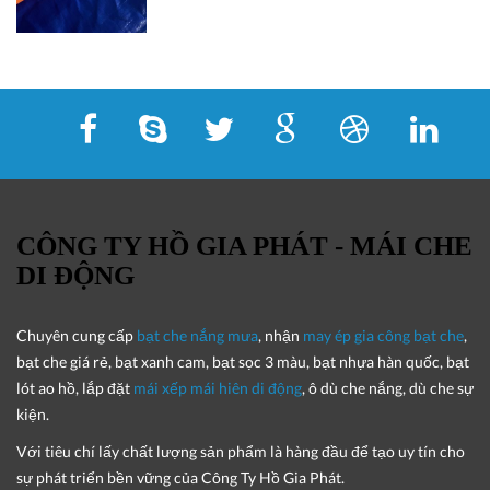
CÔNG TY HỒ GIA PHÁT - MÁI CHE
DI ĐỘNG
Chuyên cung cấp
bạt che nắng mưa
, nhận
may ép gia công bạt che
,
bạt che giá rẻ, bạt xanh cam, bạt sọc 3 màu, bạt nhựa hàn quốc, bạt
lót ao hồ, lắp đặt
mái xếp mái hiên di động
, ô dù che nắng, dù che sự
kiện.
Với tiêu chí lấy
chất lượng sản phẩm
là hàng đầu để tạo uy tín cho
sự phát triển bền vững của
Công Ty Hồ Gia Phát
.