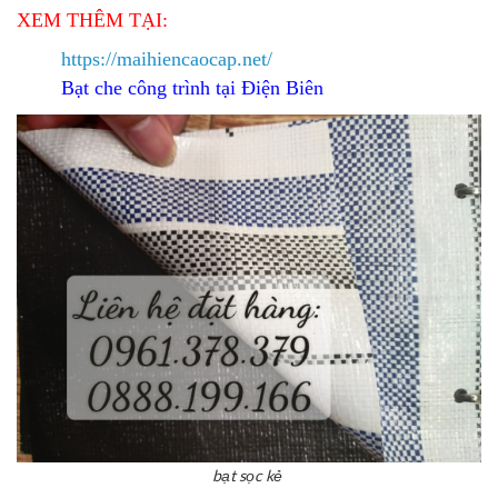
XEM THÊM TẠI:
https://maihiencaocap.net/
Bạt che công trình tại Điện Biên
bạt sọc kẻ