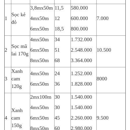
3,8mx50m
11,5
580.000
Sọc kẻ
1
4mx50m
12
600.000
7.000
đỏ
6mx50m
18,5
800.000
4mx50m
34
1.732.000
Sọc mã
2
6mx50m
51
2.548.000
10.500
lai 170g
8mx50m
68
3.364.000
Xanh
4mx50m
24
1.252.000
3
cam
8000
6mx50m
36
1.828.000
120g
2mx100m
30
1.540.000
4mx50m
30
1.540.000
Xanh
4
cam
6mx50m
45
2.260.000
9.500
150g
8mx50m
60
2.980.000