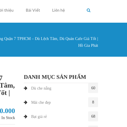
ới thiệu
Bài Viết
Liên hệ
g Quận 7 TPHCM – Dù Lệch Tâm, Dù Quán Cafe Giá Tốt |
g ở đây
Hồ Gia Phát
DANH MỤC SẢN PHẨM
7
Tâm,
60
Dù che nắng
ốt |
8
Mái che đẹp
50.000
68
Bạt giá rẻ
In Stock