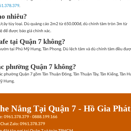
61.378.379
.
ao nhiêu?
/cây tùy loại. Dù quảng cáo 2m2 từ 650.000đ, dù chính tâm tròn 3m từ
ệ để được báo giá chính xác.
afe tại Quận 7 không?
n vườn tại Phú Mỹ Hưng, Tân Phong. Dù lệch tâm và dù chính tâm đều đư
 các phường Quận 7 không?
ả các phường Quận 7 gồm Tân Thuận Đông, Tân Thuận Tây, Tân Kiểng, Tân H
Mỹ Hưng.
he Nắng Tại Quận 7 - Hồ Gia Phát
e:
0961.378.379
-
0888.199.166
Chat Zalo: 0961.378.379
ắp đặt tận nơi tại Quận 7 và toàn TPHCM