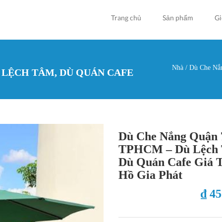
Trang chủ
Sản phẩm
Gi
Nhà
/
Dù Che Nắn
 LỆCH TÂM, DÙ QUÁN CAFE
Bạn đan
Dù Che Nắng Quận 
TPHCM – Dù Lệch 
Dù Quán Cafe Giá T
Hồ Gia Phát
₫ 4