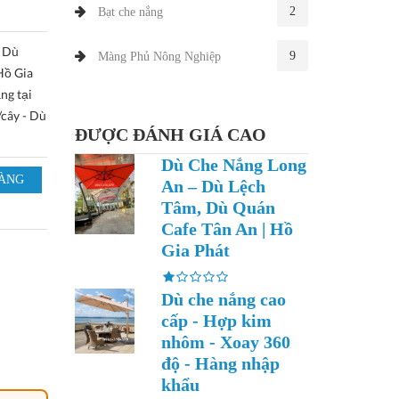
2
Bạt che nắng
 Dù
9
Màng Phủ Nông Nghiệp
Hồ Gia
ng tại
cây - Dù
ĐƯỢC ĐÁNH GIÁ CAO
Dù Che Nắng Long
An – Dù Lệch
Tâm, Dù Quán
Cafe Tân An | Hồ
Gia Phát
Dù che nắng cao
cấp - Hợp kim
nhôm - Xoay 360
độ - Hàng nhập
khẩu