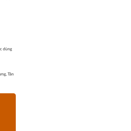
ợc dùng
ưng, Tân