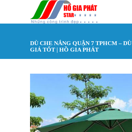
Nhảy đến nội dung
DÙ CHE NẮNG QUẬN 7 TPHCM – DÙ
GIÁ TỐT | HỒ GIA PHÁT