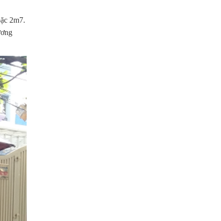
oặc 2m7.
ương