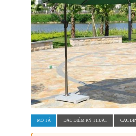
MÔ TẢ
ĐẶC ĐIỂM KỸ THUẬT
CÁC BÌ