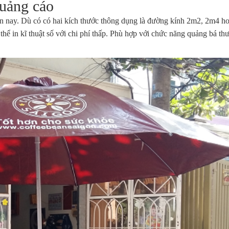
quảng cáo
iện nay. Dù có có hai kích thước thông dụng là đường kính 2m2, 2m4 h
hể in kĩ thuật số với chi phí thấp. Phù hợp với chức năng quảng bá th