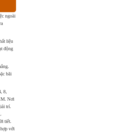
iệc ngoài
ra
ất liệu
ạt động
nắng.
ặc bãi
, 8,
HCM. Nơi
i trí.
.
i tiết.
 hợp với