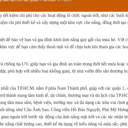
p tiết kiệm chi phí cho các hoạt động tổ chức ngoài trời, như các buổi t
 kiệm chi phí thiết kế và xây dựng một khu vực che nắng, đồng thời tạo 
iệt để bảo vệ bạn và gia đình khỏi ánh nắng gay gắt của mùa hè. Với ch
khu vực để bạn cảm thấy thoải mái và dễ chịu hơn khi tham gia các ho
 chống tia UV, giúp bạn và gia đình an toàn trong thời tiết mưa hoặc 
đặt, phù hợp với nhiều loại không gian, từ nhà vườn đến sân thượng ho
h nhất của TP.HCM, nằm ở phía Nam Thành phố, giáp với các quận 1, 4
trở thành trung tâm kinh tế, tài chính, thương mại và du lịch của TP.
trung tâm mua sắm, bệnh viện, trường học và đa dạng các khu vui chơi giả
h nổi tiếng như Cầu Ánh Sao, Công viên Hồ Bán Nguyệt, Phú Mỹ Hưng
ian ngoài trời trước tác động của ánh nắng mặt trời và các tác nhân thờ
che nắng chất lượng cao, thiết kế đa dạng về kiểu dáng và màu sắc, phù