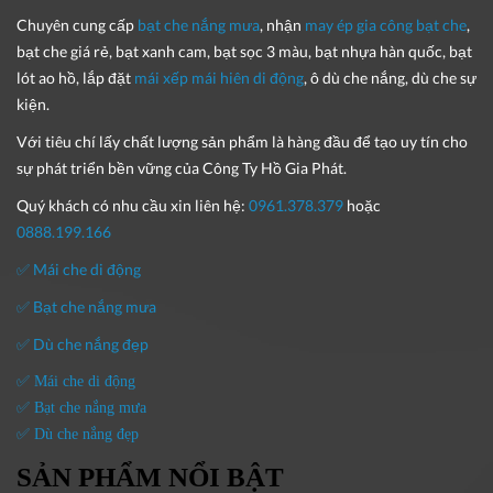
Chuyên cung cấp
bạt che nắng mưa
, nhận
may ép gia công bạt che
,
bạt che giá rẻ, bạt xanh cam, bạt sọc 3 màu, bạt nhựa hàn quốc, bạt
lót ao hồ, lắp đặt
mái xếp mái hiên di động
, ô dù che nắng, dù che sự
kiện.
Với tiêu chí lấy
chất lượng sản phẩm
là hàng đầu để tạo uy tín cho
sự phát triển bền vững của
Công Ty Hồ Gia Phát
.
Quý khách có nhu cầu xin liên hệ:
0961.378.379
hoặc
0888.199.166
✅ Mái che di động
✅ Bạt che nắng mưa
✅ Dù che nắng đẹp
✅ Mái che di động
✅ Bạt che nắng mưa
✅ Dù che nắng đẹp
SẢN PHẨM NỔI BẬT