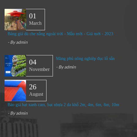
01
March
Bảng giá dù che nắng ngoài trời - Mẫu mới - Giá mới - 2023
- By
admin
Màng phủ nông nghiệp đục lỗ sẵn
04
- By
admin
November
26
August
Báo giá bạt xanh cam, bạt nhựa 2 da khổ 2m, 4m, 6m, 8m, 10m
- By
admin