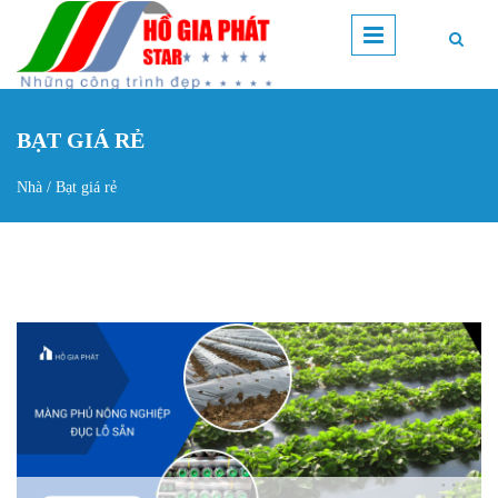
Nhảy đến nội dung
BẠT GIÁ RẺ
Nhà
/
Bạt giá rẻ
Bạn đang ở đây