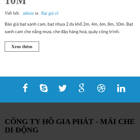
10M
Viết bởi:
admin
in
Bạt giá rẻ
Báo giá bạt xanh cam, bạt nhựa 2 da khổ 2m, 4m, 6m, 8m, 10m. Bạt
xanh cam che nắng mưa, che đậy hàng hoá, quây công trình.
Xem thêm
CÔNG TY HỒ GIA PHÁT - MÁI CHE
DI ĐỘNG