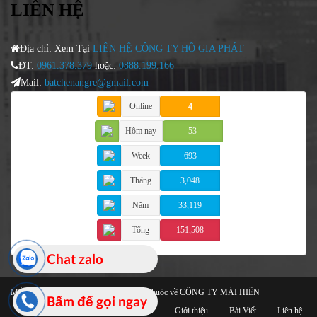
LIÊN HỆ
Địa chỉ: Xem Tại
LIÊN HỆ CÔNG TY HỒ GIA PHÁT
ĐT:
0961.378.379
hoặc:
0888.199.166
Mail:
batchenangre@gmail.com
Online
4
Hôm nay
53
Week
693
Tháng
3,048
Năm
33,119
Tổng
151,508
Chat zalo
MÁI HIÊN Cao Cấp
© 2021 Bản quyền thuộc về CÔNG TY MÁI HIÊN
Bấm để gọi ngay
Trang chủ
Giới thiệu
Bài Viết
Liên hệ