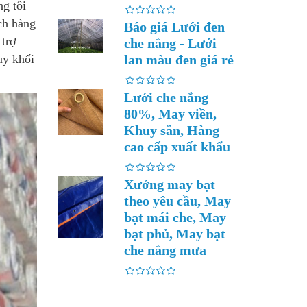
ng tôi
ch hàng
Báo giá Lưới đen
 trợ
che nắng - Lưới
ùy khối
lan màu đen giá rẻ
Lưới che nắng
80%, May viền,
Khuy sẵn, Hàng
cao cấp xuất khẩu
Xưởng may bạt
theo yêu cầu, May
bạt mái che, May
bạt phủ, May bạt
che nắng mưa