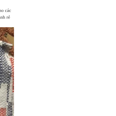
ho các
ành rẻ