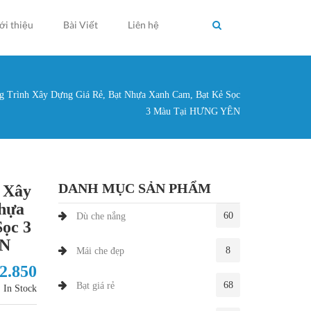
ới thiệu
Bài Viết
Liên hệ
g Trình Xây Dựng Giá Rẻ, Bạt Nhựa Xanh Cam, Bạt Kẻ Sọc
g ở đây
3 Màu Tại HƯNG YÊN
DANH MỤC SẢN PHẨM
 Xây
Nhựa
60
Dù che nắng
ọc 3
ÊN
8
Mái che đẹp
 2.850
68
Bạt giá rẻ
In Stock