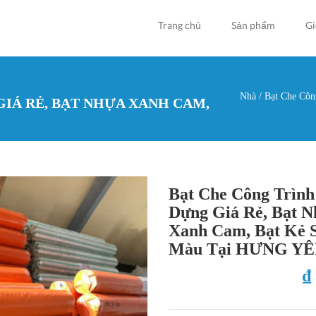
Trang chủ
Sản phẩm
Gi
Nhà
/
Bạt Che Côn
IÁ RẺ, BẠT NHỰA XANH CAM,
Bạn đan
Bạt Che Công Trình
Dựng Giá Rẻ, Bạt 
Xanh Cam, Bạt Kẻ S
Màu Tại HƯNG Y
₫