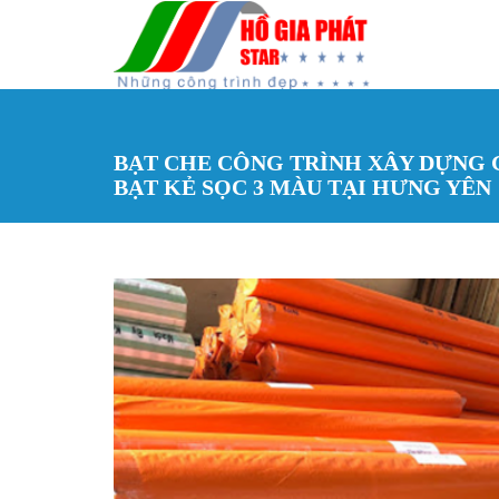
Nhảy đến nội dung
BẠT CHE CÔNG TRÌNH XÂY DỰNG G
BẠT KẺ SỌC 3 MÀU TẠI HƯNG YÊN