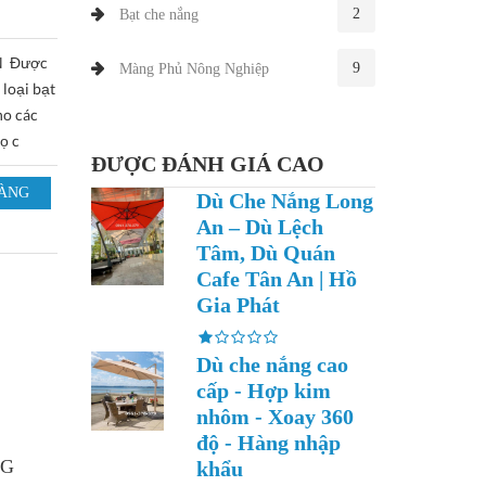
2
Bạt che nắng
ÊN Được
9
Màng Phủ Nông Nghiệp
 loại bạt
ho các
ọ c
ĐƯỢC ĐÁNH GIÁ CAO
Dù Che Nắng Long
An – Dù Lệch
Tâm, Dù Quán
Cafe Tân An | Hồ
Gia Phát
Dù che nắng cao
cấp - Hợp kim
nhôm - Xoay 360
độ - Hàng nhập
NG
khẩu