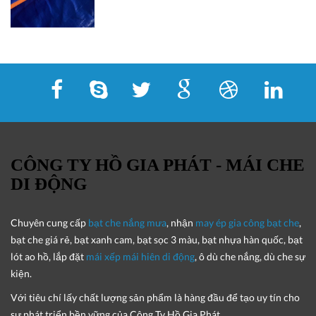
CÔNG TY HỒ GIA PHÁT - MÁI CHE
DI ĐỘNG
Chuyên cung cấp
bạt che nắng mưa
, nhận
may ép gia công bạt che
,
bạt che giá rẻ, bạt xanh cam, bạt sọc 3 màu, bạt nhựa hàn quốc, bạt
lót ao hồ, lắp đặt
mái xếp mái hiên di động
, ô dù che nắng, dù che sự
kiện.
Với tiêu chí lấy
chất lượng sản phẩm
là hàng đầu để tạo uy tín cho
sự phát triển bền vững của
Công Ty Hồ Gia Phát
.