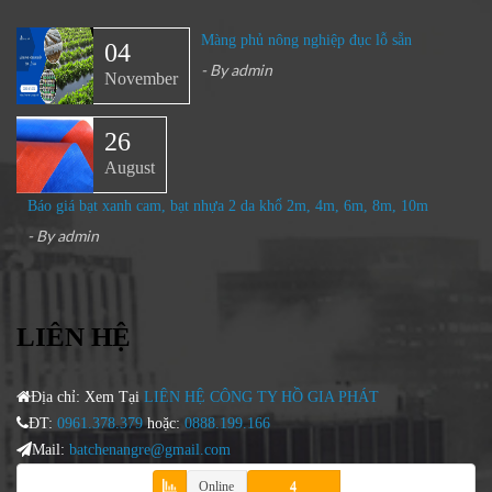
Màng phủ nông nghiệp đục lỗ sẵn
04
- By
admin
November
26
August
Báo giá bạt xanh cam, bạt nhựa 2 da khổ 2m, 4m, 6m, 8m, 10m
- By
admin
LIÊN HỆ
Địa chỉ: Xem Tại
LIÊN HỆ CÔNG TY HỒ GIA PHÁT
ĐT:
0961.378.379
hoặc:
0888.199.166
Mail:
batchenangre@gmail.com
Online
4