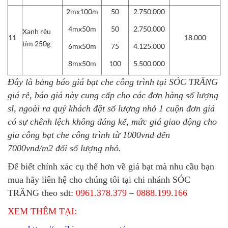
2mx100m
50
2.750.000
4mx50m
50
2.750.000
Xanh rêu
11
18.000
tím 250g
6mx50m
75
4.125.000
8mx50m
100
5.500.000
Đây là
bảng báo giá bạt che công trình tại SÓC TRĂNG
giá rẻ, báo giá này cung cấp cho các đơn hàng số lượng
sỉ, ngoài ra quý khách đặt số lượng nhỏ 1 cuộn đơn giá
có sự chênh lệch không đáng kể, mức giá giao động cho
gia công bạt che công trình từ 1000vnd đến
7000vnd/m2 đối số lượng nhỏ.
Để biết chính xác cụ thể hơn về giá bạt mà nhu cầu bạn
mua hãy liên hệ cho chúng tôi tại chi nhánh SÓC
TRĂNG theo sdt:
0961.378.379
–
0888.199.166
XEM THÊM TẠI: