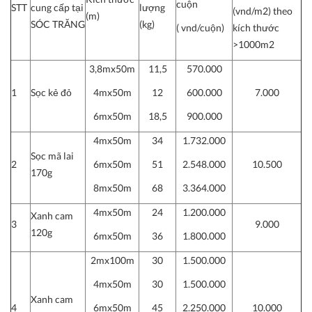
cuộn
STT
cung cấp tại
lượng
(vnd/m2) theo
(m)
SÓC TRĂNG
(kg)
( vnd/cuộn)
kích thước
>1000m2
3,8mx50m
11,5
570.000
1
Sọc kẻ đỏ
4mx50m
12
600.000
7.000
6mx50m
18,5
900.000
4mx50m
34
1.732.000
Sọc mã lai
2
6mx50m
51
2.548.000
10.500
170g
8mx50m
68
3.364.000
4mx50m
24
1.200.000
Xanh cam
3
9.000
120g
6mx50m
36
1.800.000
2mx100m
30
1.500.000
4mx50m
30
1.500.000
Xanh cam
4
6mx50m
45
2.250.000
10.000