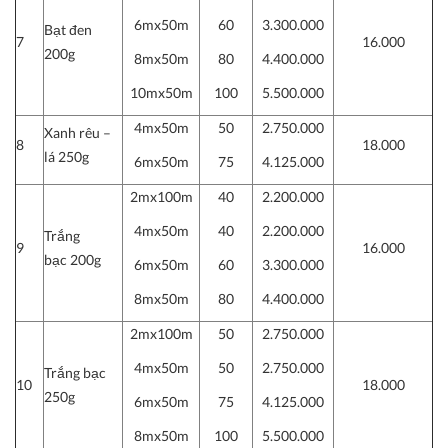
6mx50m
60
3.300.000
Bạt đen
7
16.000
200g
8mx50m
80
4.400.000
10mx50m
100
5.500.000
4mx50m
50
2.750.000
Xanh rêu –
8
18.000
lá 250g
6mx50m
75
4.125.000
2mx100m
40
2.200.000
4mx50m
40
2.200.000
Trắng
9
16.000
bạc 200g
6mx50m
60
3.300.000
8mx50m
80
4.400.000
2mx100m
50
2.750.000
4mx50m
50
2.750.000
Trắng bạc
10
18.000
250g
6mx50m
75
4.125.000
8mx50m
100
5.500.000