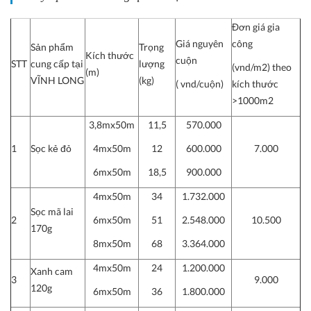
Đơn giá gia
Giá nguyên
công
Sản phẩm
Trọng
Kích thước
cuộn
STT
cung cấp tại
lượng
(vnd/m2) theo
(m)
VĨNH LONG
(kg)
( vnd/cuộn)
kích thước
>1000m2
3,8mx50m
11,5
570.000
1
Sọc kẻ đỏ
4mx50m
12
600.000
7.000
6mx50m
18,5
900.000
4mx50m
34
1.732.000
Sọc mã lai
2
6mx50m
51
2.548.000
10.500
170g
8mx50m
68
3.364.000
4mx50m
24
1.200.000
Xanh cam
3
9.000
120g
6mx50m
36
1.800.000