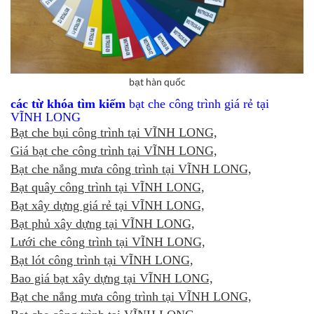
bạt hàn quốc
các từ khóa tìm kiếm
bạt che công trình giá rẻ tại
VĨNH LONG
Bạt che bụi công trình tại VĨNH LONG,
Giá bạt che công trình tại VĨNH LONG,
Bạt che nắng mưa công trình tại VĨNH LONG,
Bạt quây công trình tại VĨNH LONG,
Bạt xây dựng giá rẻ tại VĨNH LONG,
Bạt phủ xây dựng tại VĨNH LONG,
Lưới che công trình tại VĨNH LONG,
Bạt lót công trình tại VĨNH LONG,
Bao giá bạt xây dựng tại VĨNH LONG,
Bạt che nắng mưa công trình tại VĨNH LONG,