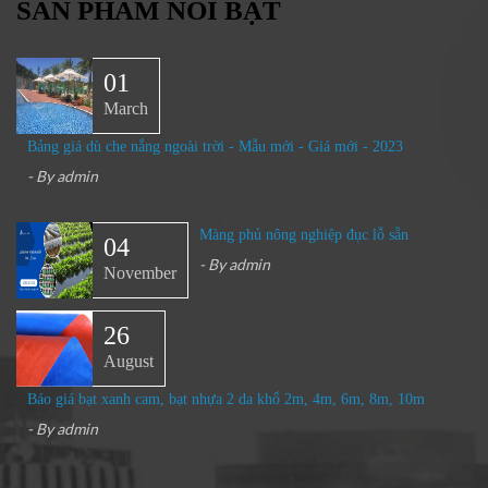
SẢN PHẨM NỔI BẬT
01
March
Bảng giá dù che nắng ngoài trời - Mẫu mới - Giá mới - 2023
- By
admin
Màng phủ nông nghiệp đục lỗ sẵn
04
- By
admin
November
26
August
Báo giá bạt xanh cam, bạt nhựa 2 da khổ 2m, 4m, 6m, 8m, 10m
- By
admin