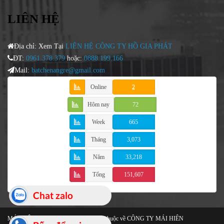
LIÊN HỆ
Địa chỉ: Xem Tại
LIÊN HỆ CÔNG TY HỒ GIA PHÁT
ĐT:
0961.378.379
hoặc:
0888.199.166
Mail:
batchenangre@gmail.com
Online
2
Hôm nay
72
Week
665
Tháng
3,073
Năm
33,218
Tổng
151,607
Chat zalo
MÁI HIÊN Cao Cấp
© 2021 Bản quyền thuộc về CÔNG TY MÁI HIÊN