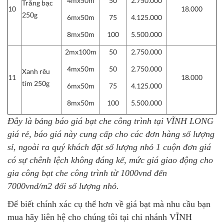
4mx50m
50
2.750.000
Trắng bạc
10
18.000
250g
6mx50m
75
4.125.000
8mx50m
100
5.500.000
2mx100m
50
2.750.000
4mx50m
50
2.750.000
Xanh rêu
11
18.000
tím 250g
6mx50m
75
4.125.000
8mx50m
100
5.500.000
Đây là
bảng báo giá bạt che công trình tại VĨNH LONG
giá rẻ, báo giá này cung cấp cho các đơn hàng số lượng
sỉ, ngoài ra quý khách đặt số lượng nhỏ 1 cuộn đơn giá
có sự chênh lệch không đáng kể, mức giá giao động cho
gia công bạt che công trình từ 1000vnd đến
7000vnd/m2 đối số lượng nhỏ.
Để biết chính xác cụ thể hơn về giá bạt mà nhu cầu bạn
mua hãy liên hệ cho chúng tôi tại chi nhánh VĨNH