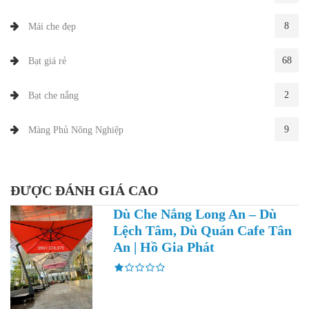
8
Mái che đẹp
68
Bạt giá rẻ
2
Bạt che nắng
9
Màng Phủ Nông Nghiệp
ĐƯỢC ĐÁNH GIÁ CAO
Dù Che Nắng Long An – Dù
Lệch Tâm, Dù Quán Cafe Tân
An | Hồ Gia Phát