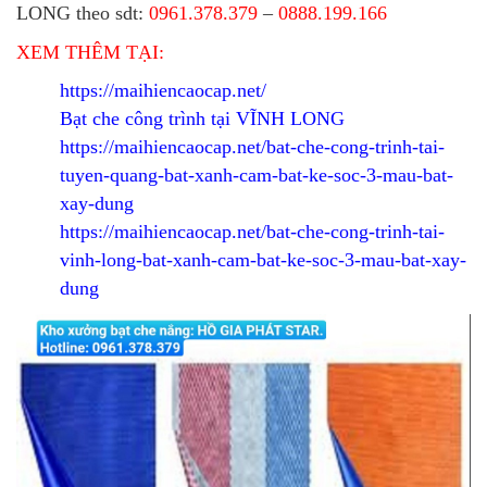
LONG theo sdt:
0961.378.379
–
0888.199.166
XEM THÊM TẠI:
https://maihiencaocap.net/
Bạt che công trình tại VĨNH LONG
https://maihiencaocap.net/bat-che-cong-trinh-tai-
tuyen-quang-bat-xanh-cam-bat-ke-soc-3-mau-bat-
xay-dung
https://maihiencaocap.net/bat-che-cong-trinh-tai-
vinh-long-bat-xanh-cam-bat-ke-soc-3-mau-bat-xay-
dung