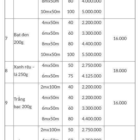
8mx50m
80
4.000.000
10mx50m
100
5.000.000
4mx50m
40
2.200.000
6mx50m
60
3.300.000
Bạt đen
7
16.000
200g
8mx50m
80
4.400.000
10mx50m
100
5.500.000
4mx50m
50
2.750.000
Xanh rêu –
8
18.000
lá 250g
6mx50m
75
4.125.000
2mx100m
40
2.200.000
4mx50m
40
2.200.000
Trắng
9
16.000
bạc 200g
6mx50m
60
3.300.000
8mx50m
80
4.400.000
2mx100m
50
2.750.000