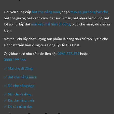
Chuyên cung cấp
bạt che nắng mưa
, nhận
may ép gia công bạt che
,
bạt che giá rẻ, bạt xanh cam, bạt sọc 3 màu, bạt nhựa hàn quốc, bạt
lót ao hồ, lắp đặt
mái xếp mái hiên di động
, ô dù che nắng, dù che sự
kiện.
Với tiêu chí lấy
chất lượng sản phẩm
là hàng đầu để tạo uy tín cho
sự phát triển bền vững của
Công Ty Hồ Gia Phát
.
Quý khách có nhu cầu xin liên hệ:
0961.378.379
hoặc
0888.199.166
✅ Mái che di động
✅ Bạt che nắng mưa
✅ Dù che nắng đẹp
✅ Mái che di động
✅ Bạt che nắng mưa
✅ Dù che nắng đẹp