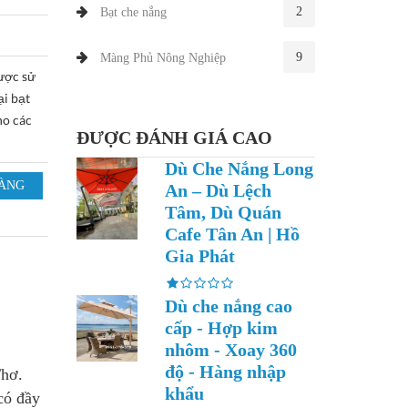
2
Bạt che nắng
9
Màng Phủ Nông Nghiệp
ược sử
ại bạt
ho các
ĐƯỢC ĐÁNH GIÁ CAO
Dù Che Nắng Long
An – Dù Lệch
Tâm, Dù Quán
Cafe Tân An | Hồ
Gia Phát
Dù che nắng cao
cấp - Hợp kim
nhôm - Xoay 360
độ - Hàng nhập
Thơ.
khẩu
có đầy