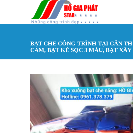
Nhảy đến nội dung
BẠT CHE CÔNG TRÌNH TẠI CẦN TH
CAM, BẠT KẺ SỌC 3 MÀU, BẠT XÂY