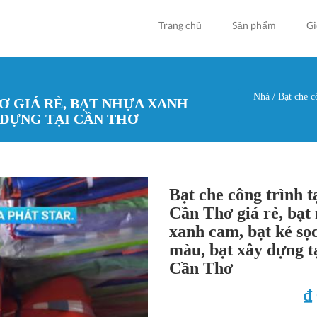
Trang chủ
Sản phẩm
Gi
Nhà
/
Bạt che cô
Ơ GIÁ RẺ, BẠT NHỰA XANH
Bạn đan
 DỰNG TẠI CẦN THƠ
Bạt che công trình t
Cần Thơ giá rẻ, bạt
xanh cam, bạt kẻ sọ
màu, bạt xây dựng t
Cần Thơ
₫