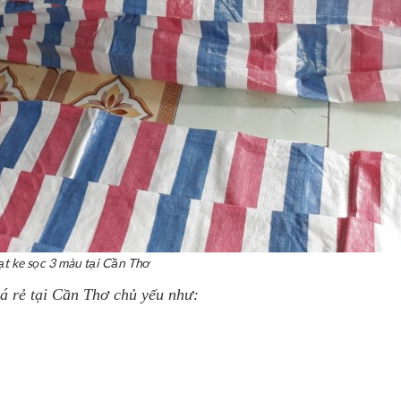
ạt ke sọc 3 màu tại Cần Thơ
iá rẻ tại Cần Thơ
chủ yếu
như: