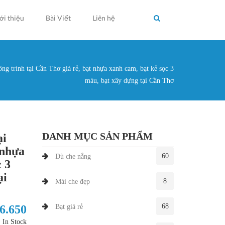
ới thiệu
Bài Viết
Liên hệ
ng trình tại Cần Thơ giá rẻ, bạt nhựa xanh cam, bạt kẻ sọc 3
g ở đây
màu, bạt xây dựng tại Cần Thơ
DANH MỤC SẢN PHẨM
ại
 nhựa
60
Dù che nắng
c 3
ại
8
Mái che đẹp
68
 6.650
Bạt giá rẻ
In Stock