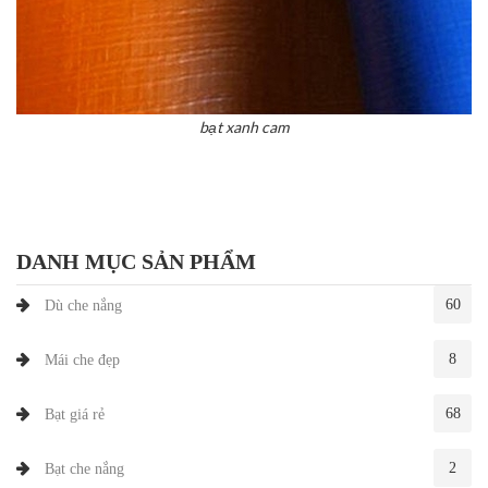
bạt xanh cam
DANH MỤC SẢN PHẨM
60
Dù che nắng
8
Mái che đẹp
68
Bạt giá rẻ
2
Bạt che nắng