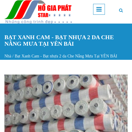
Nhảy đến nội dung
BẠT XANH CAM - BẠT NHỰA 2 DA CHE
NẮNG MƯA TẠI YÊN BÁI
Nhà
/
Bạt Xanh Cam - Bạt nhựa 2 da Che Nắng Mưa Tại YÊN BÁI
Bạn đang ở đây