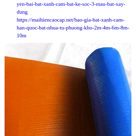
yen-bai-bat-xanh-cam-bat-ke-soc-3-mau-bat-xay-
dung
https://maihiencaocap.net/bao-gia-bat-xanh-cam-
han-quoc-bat-nhua-tu-phuong-kho-2m-4m-6m-8m-
10m