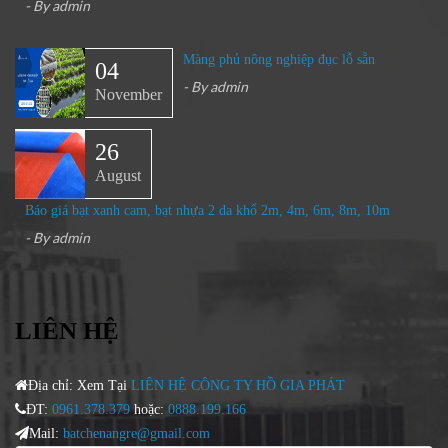
- By
admin
Màng phủ nông nghiệp đục lỗ sẵn
04
- By
admin
November
26
August
Báo giá bạt xanh cam, bạt nhựa 2 da khổ 2m, 4m, 6m, 8m, 10m
- By
admin
LIÊN HỆ
Địa chỉ: Xem Tại
LIÊN HỆ CÔNG TY HỒ GIA PHÁT
ĐT:
0961.378.379
hoặc:
0888.199.166
Mail:
batchenangre@gmail.com