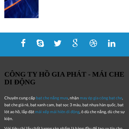
CÔNG TY HỒ GIA PHÁT - MÁI CHE
DI ĐỘNG
Chuyên cung cấp
bạt che nắng mưa
, nhận
may ép gia công bạt che
,
bạt che giá rẻ, bạt xanh cam, bạt sọc 3 màu, bạt nhựa hàn quốc, bạt
lót ao hồ, lắp đặt
mái xếp mái hiên di động
, ô dù che nắng, dù che sự
kiện.
Với tiêu chí lấy
chất lượng sản phẩm
là hàng đầu để tạo uy tín cho