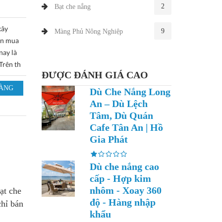
2
Bạt che nắng
xây
9
Màng Phủ Nông Nghiệp
ên mua
nay là
Trên th
ĐƯỢC ĐÁNH GIÁ CAO
Dù Che Nắng Long
An – Dù Lệch
Tâm, Dù Quán
Cafe Tân An | Hồ
Gia Phát
Dù che nắng cao
cấp - Hợp kim
nhôm - Xoay 360
ạt che
độ - Hàng nhập
chỉ bán
khẩu