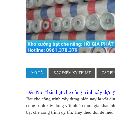
MÔ TẢ
ĐẶC ĐIỂM KỸ THUẬT
CÁC BÌ
Đến Nơi "bán bạt che công trình xây dựng
Bạt che công trình xây dựng
hiện nay là vật dụ
công trình xây dựng
với nhiều mức giá khác nh
bạt che công trình uy tín. Hãy theo dõi để hiể