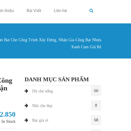
ới thiệu
Bài Viết
Liên hệ
án Bạt Che Công Trình Xây Dựng, Nhận Gia Công Bạt Nhựa
g ở đây
Xanh Cam Giá Rẻ
DANH MỤC SẢN PHẨM
Công
hận
60
Dù che nắng
8
Mái che đẹp
 2.850
68
Bạt giá rẻ
In Stock