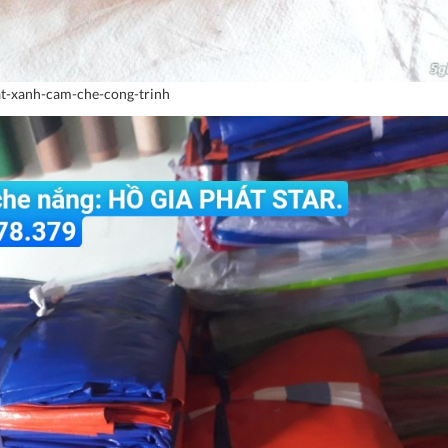
t-xanh-cam-che-cong-trinh