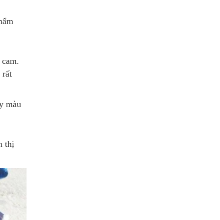
phẩm
h cam.
 rất
ay màu
 thị