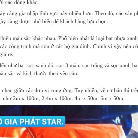
ới các dòng khác.
ày càng gia nhập lĩnh vực này nhiều hơn. Theo đó, các sản 
gày càng được phổ biến để khách hàng lựa chọn.
nhiều màu sắc khác nhau. Phổ biến nhất là loại bạt nhựa xan
ác công trình mà còn ở các hộ gia đình. Chính vì vậy nên có
iá rẻ.
đến như bạt sọc xanh đỏ, sọc 3 màu, sọc trắng và sọc xanh h
àu sắc và kích thước theo yêu cầu.
 nhau giữa các đơn vị cung ứng. Tuy nhiên, về cơ bản thì trên
hước như 2m x 100m, 2.4m x 100m, 4m x 50m, 6m x 50m.