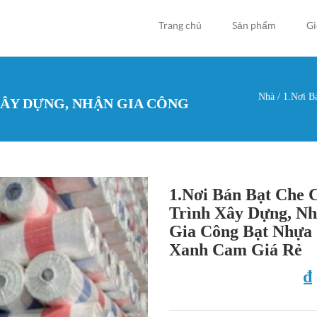
Trang chủ
Sản phẩm
Gi
Nhà
/
1.Nơi B
XÂY DỰNG, NHẬN GIA CÔNG
Bạn đan
1.Nơi Bán Bạt Che 
Trình Xây Dựng, N
Gia Công Bạt Nhựa
Xanh Cam Giá Rẻ
₫