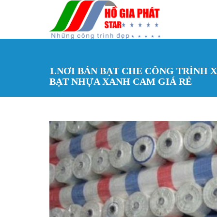
Nhảy đến nội dung
1.NƠI BÁN BẠT CHE CÔNG TRÌNH 
BẠT NHỰA XANH CAM GIÁ RẺ