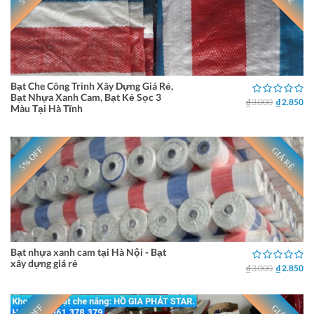
Bạt Che Công Trình Xây Dựng Giá Rẻ,
Bạt Nhựa Xanh Cam, Bạt Kẻ Sọc 3
₫ 3.000
₫ 2.850
Màu Tại Hà Tĩnh
5% OFF
GIÁ RẺ
Bạt nhựa xanh cam tại Hà Nội - Bạt
xây dựng giá rẻ
₫ 3.000
₫ 2.850