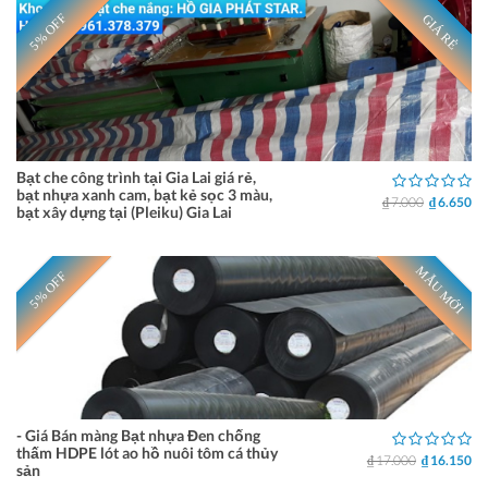
5% OFF
GIÁ RẺ
Bạt che công trình tại Gia Lai giá rẻ,
bạt nhựa xanh cam, bạt kẻ sọc 3 màu,
₫ 7.000
₫ 6.650
bạt xây dựng tại (Pleiku) Gia Lai
MẪU MỚI
5% OFF
- Giá Bán màng Bạt nhựa Đen chống
thấm HDPE lót ao hồ nuôi tôm cá thủy
₫ 17.000
₫ 16.150
sản