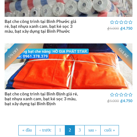
Bạt che công trình tại Bình Phước giá
rẻ, bạt nhựa xanh cam, bạt kẻ sọc 3
₫ 5.000
₫ 4.750
màu, bạt xây dựng tại Bình Phước
5% OFF
GIÁ RẺ
Bạt che công trình tại Bình Định giá rẻ,
bạt nhựa xanh cam, bạt kẻ sọc 3 màu,
₫ 5.000
₫ 4.750
bạt xây dựng tại Bình Định
« đầu
‹ trước
1
2
3
sau ›
cuối »
Trang