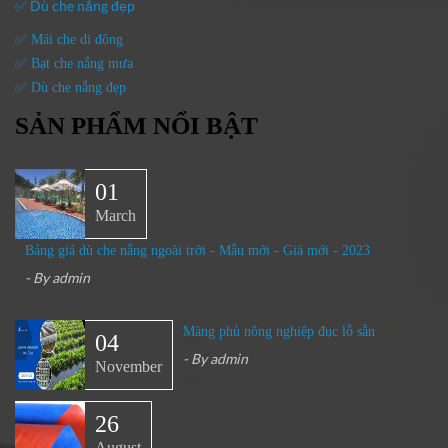
✅ Dù che nắng đẹp
✅ Mái che di động
✅ Bạt che nắng mưa
✅ Dù che nắng đẹp
SẢN PHẨM NỔI BẬT
01
March
Bảng giá dù che nắng ngoài trời - Mẫu mới - Giá mới - 2023
- By
admin
Màng phủ nông nghiệp đục lỗ sẵn
04
- By
admin
November
26
August