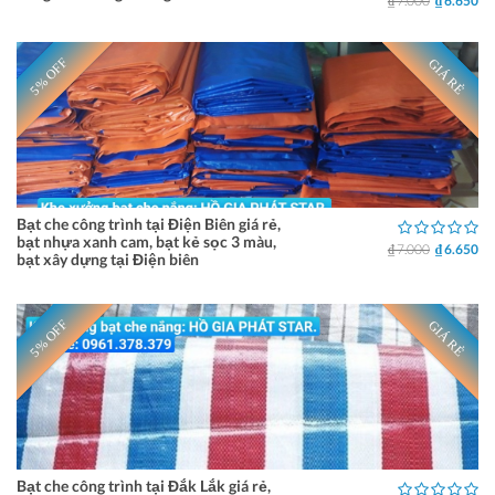
₫ 7.000
₫ 6.650
5% OFF
GIÁ RẺ
Bạt che công trình tại Điện Biên giá rẻ,
bạt nhựa xanh cam, bạt kẻ sọc 3 màu,
₫ 7.000
₫ 6.650
bạt xây dựng tại Điện biên
5% OFF
GIÁ RẺ
Bạt che công trình tại Đắk Lắk giá rẻ,