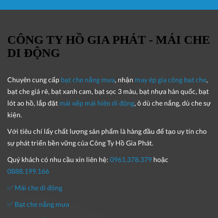
CÔNG TY HỒ GIA PHÁT - MÁI CHE
DI ĐỘNG
Chuyên cung cấp
bạt che nắng mưa
, nhận
may ép gia công bạt che
,
bạt che giá rẻ, bạt xanh cam, bạt sọc 3 màu, bạt nhựa hàn quốc, bạt
lót ao hồ, lắp đặt
mái xếp mái hiên di động
, ô dù che nắng, dù che sự
kiện.
Với tiêu chí lấy
chất lượng sản phẩm
là hàng đầu để tạo uy tín cho
sự phát triển bền vững của
Công Ty Hồ Gia Phát
.
Quý khách có nhu cầu xin liên hệ:
0961.378.379
hoặc
0888.199.166
✅ Mái che di động
✅ Bạt che nắng mưa