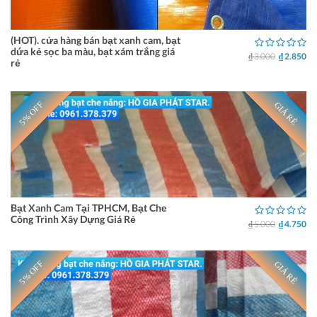
(HOT). cửa hàng bán bạt xanh cam, bạt
dứa kẻ sọc ba màu, bạt xám trắng giá
₫ 3.000
₫ 2.850
rẻ
5% OFF
GIÁ RẺ
Bạt Xanh Cam Tại TPHCM, Bạt Che
Công Trình Xây Dựng Giá Rẻ
₫ 5.000
₫ 4.750
5% OFF
GIÁ RẺ