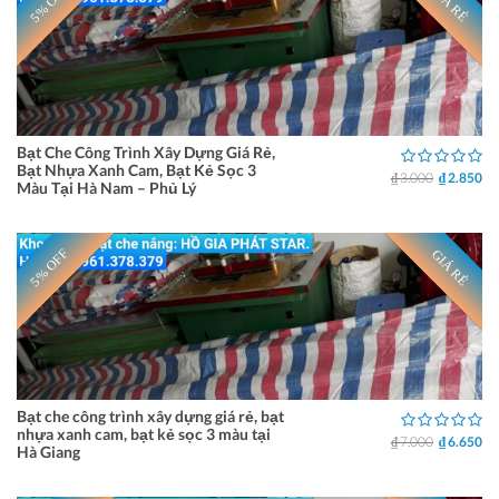
5% OFF
GIÁ RẺ
Bạt Che Công Trình Xây Dựng Giá Rẻ,
Bạt Nhựa Xanh Cam, Bạt Kẻ Sọc 3
₫ 3.000
₫ 2.850
Màu Tại Hà Nam – Phủ Lý
5% OFF
GIÁ RẺ
Bạt che công trình xây dựng giá rẻ, bạt
nhựa xanh cam, bạt kẻ sọc 3 màu tại
₫ 7.000
₫ 6.650
Hà Giang