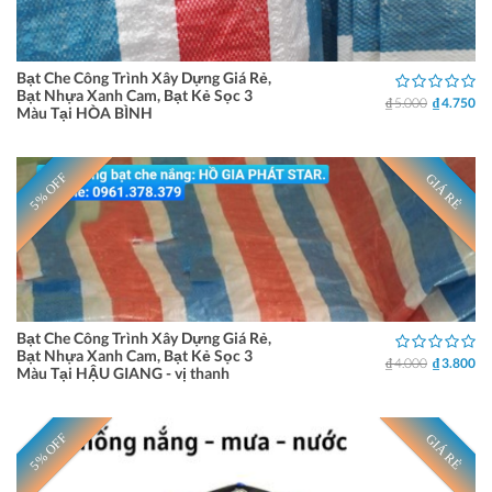
Bạt Che Công Trình Xây Dựng Giá Rẻ,
Bạt Nhựa Xanh Cam, Bạt Kẻ Sọc 3
₫ 5.000
₫ 4.750
Màu Tại HÒA BÌNH
5% OFF
GIÁ RẺ
Bạt Che Công Trình Xây Dựng Giá Rẻ,
Bạt Nhựa Xanh Cam, Bạt Kẻ Sọc 3
₫ 4.000
₫ 3.800
Màu Tại HẬU GIANG - vị thanh
5% OFF
GIÁ RẺ