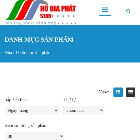
Nhảy đến nội dung
DANH MỤC SẢN PHẨM
Nhà
/
Danh mục sản phẩm
Bạn đang ở đây
View:
Sắp xếp theo
Thứ tự
Xem số lượng sản phẩm: