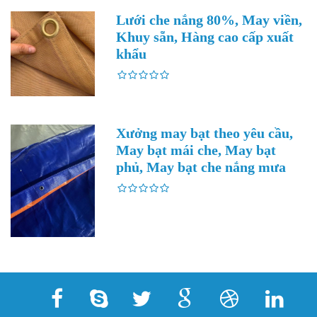
Lưới che nắng 80%, May viền,
Khuy sẵn, Hàng cao cấp xuất
khẩu
Xưởng may bạt theo yêu cầu,
May bạt mái che, May bạt
phủ, May bạt che nắng mưa