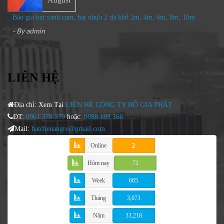
Báo giá bạt xanh cam, bạt nhựa 2 da khổ 2m, 4m, 6m, 8m, 10m
- By
admin
LIÊN HỆ
Địa chỉ: Xem Tại
LIÊN HỆ CÔNG TY HỒ GIA PHÁT
ĐT:
0961.378.379
hoặc:
0888.199.166
Mail:
batchenangre@gmail.com
Online
2
Hôm nay
72
Week
665
Tháng
3,073
Năm
33,218