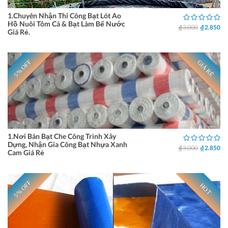
1.Chuyên Nhận Thi Công Bạt Lót Ao
Hồ Nuôi Tôm Cá & Bạt Làm Bể Nước
₫ 3.000
₫ 2.850
Giá Rẻ.
5% OFF
GIÁ RẺ
1.Nơi Bán Bạt Che Công Trình Xây
Dựng, Nhận Gia Công Bạt Nhựa Xanh
₫ 3.000
₫ 2.850
Cam Giá Rẻ
5% OFF
HOT