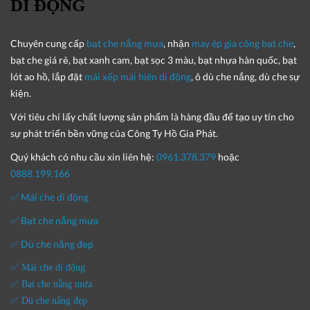
DI ĐỘNG
Chuyên cung cấp
bạt che nắng mưa
, nhận
may ép gia công bạt che
,
bạt che giá rẻ, bạt xanh cam, bạt sọc 3 màu, bạt nhựa hàn quốc, bạt
lót ao hồ, lắp đặt
mái xếp mái hiên di động
, ô dù che nắng, dù che sự
kiện.
Với tiêu chí lấy
chất lượng sản phẩm
là hàng đầu để tạo uy tín cho
sự phát triển bền vững của
Công Ty Hồ Gia Phát
.
Quý khách có nhu cầu xin liên hệ:
0961.378.379
hoặc
0888.199.166
✅ Mái che di động
✅ Bạt che nắng mưa
✅ Dù che nắng đẹp
✅ Mái che di động
✅ Bạt che nắng mưa
✅ Dù che nắng đẹp