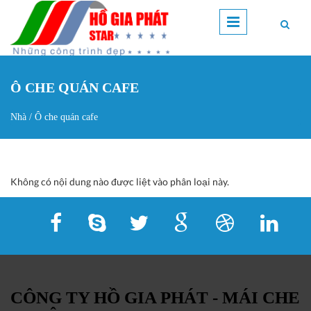
Nhảy đến nội dung
Ô CHE QUÁN CAFE
Nhà
/
Ô che quán cafe
Bạn đang ở đây
Không có nội dung nào được liệt vào phân loại này.
CÔNG TY HỒ GIA PHÁT - MÁI CHE