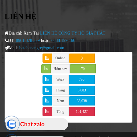
LIÊN HỆ
Địa chỉ: Xem Tại
LIÊN HỆ CÔNG TY HỒ GIA PHÁT
ĐT:
0961.378.379
hoặc:
0888.199.166
Mail:
batchenangre@gmail.com
Online
0
Hôm nay
70
Week
730
Tháng
3,083
Năm
33,038
Tổng
151,427
Chat zalo