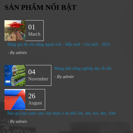
SẢN PHẨM NỔI BẬT
01
March
Bảng giá dù che nắng ngoài trời - Mẫu mới - Giá mới - 2023
- By
admin
Màng phủ nông nghiệp đục lỗ sẵn
04
- By
admin
November
26
August
Báo giá bạt xanh cam, bạt nhựa 2 da khổ 2m, 4m, 6m, 8m, 10m
- By
admin